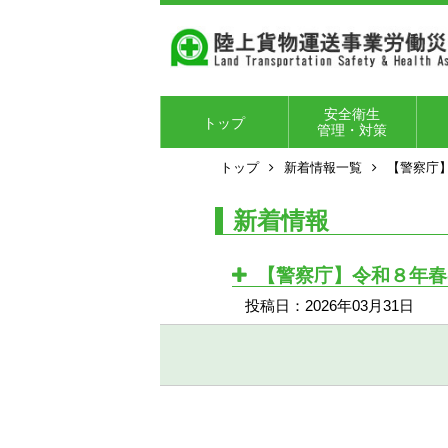
安全衛生
トップ
管理・対策
トップ
新着情報一覧
【警察庁
陸運労働災害防止
陸運労働災害防止
荷役労働災害防止
交通労働災害防止
健康確保対策
高年齢者対策
個別サポート事業
労働安全衛生マネ
各種パンフレッ
陸
技
安
安
規程
計画
関係
関係
ジメントシステム
ト・リーフレット
フ
任
育
ト
新着情報
【警察庁】令和８年春
投稿日：2026年03月31日