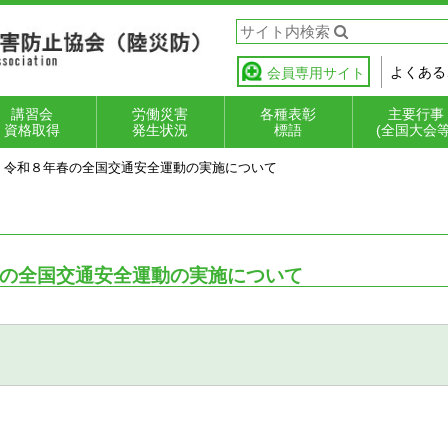
よくある
会員専用サイト
講習会
労働災害
各種表彰
主要行事
資格取得
発生状況
標語
(全国大会等
】令和８年春の全国交通安全運動の実施について
災防フォークリ
能講習・作業主
全衛生教育
全衛生教育講師
速報値
確定値
事故の型分類の解
起因物分類の解説
安全衛生表彰
優良フォークリフ
小企業無災害記録
安全衛生標語
全国陸運労災
全国フォーク
労働災害防止
ト荷役技能検定
者
成講座（インス
説
ト等運転者表彰
表彰
大会
ト運転競技大
運動
ラクター講座）
の全国交通安全運動の実施について