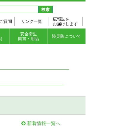
広報誌を
ご質問
リンク一覧
お届けします
安全衛生
陸災防について
)
図書・用品
防止
リフ
強調
図書・テキスト
安全衛生用品（ポ
安全ビデオ
陸災防のご案内
協会の概要
都道府県支部所在
主要行事予定
入会のご案内
個人情報保護方針
会
スター・カレンダ
地
（プライバシーポ
ー）
リシー）
新着情報一覧へ