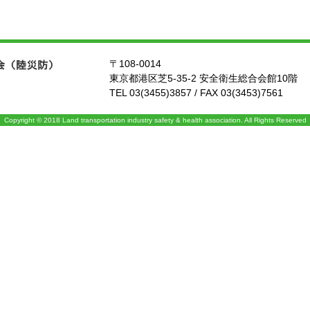
〒108-0014
東京都港区芝5-35-2 安全衛生総合会館10階
TEL 03(3455)3857 / FAX 03(3453)7561
Copyright © 2018 Land transportation industry safety & health association. All Rights Reserved