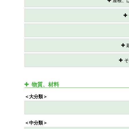
屋根、は
そ
物質、材料
＜大分類＞
＜中分類＞