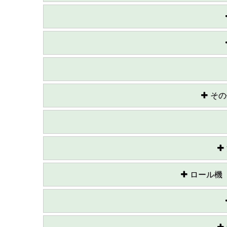
その
ロール機〔