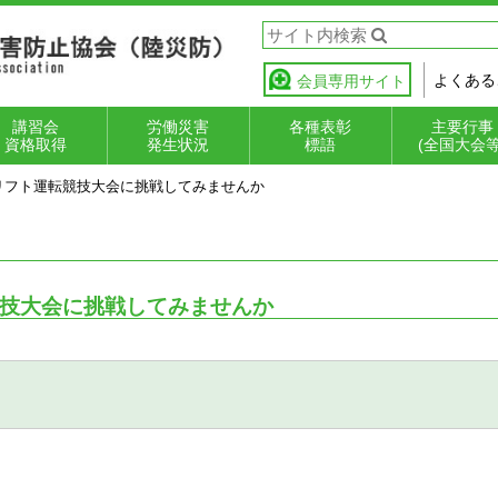
よくある
会員専用サイト
講習会
労働災害
各種表彰
主要行事
資格取得
発生状況
標語
(全国大会等
リフト運転競技大会に挑戦してみませんか
災防フォークリ
能講習・作業主
全衛生教育
全衛生教育講師
速報値
確定値
事故の型分類の解
起因物分類の解説
安全衛生表彰
優良フォークリフ
小企業無災害記録
安全衛生標語
全国陸運労災
全国フォーク
労働災害防止
ト荷役技能検定
者
成講座（インス
説
ト等運転者表彰
表彰
大会
ト運転競技大
運動
ラクター講座）
技大会に挑戦してみませんか