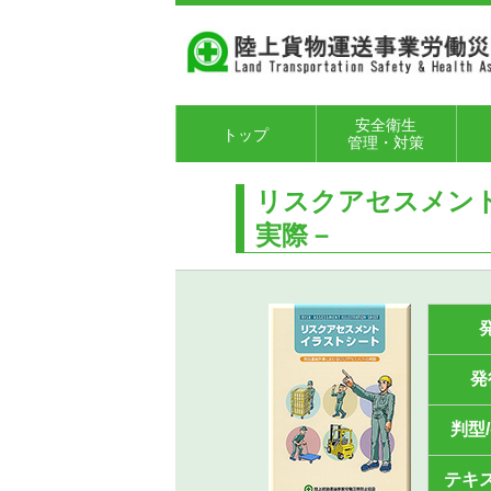
安全衛生
トップ
管理・対策
陸運労働災害防止
陸運労働災害防止
荷役労働災害防止
交通労働災害防止
健康確保対策
高年齢者対策
個別サポート事業
労働安全衛生マネ
各種パンフレッ
陸
技
安
安
リスクアセスメン
規程
計画
関係
関係
ジメントシステム
ト・リーフレット
フ
任
育
ト
実際－
発
判型
テキ