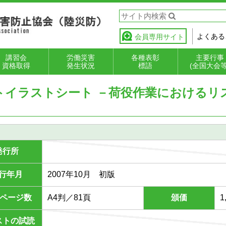
よくある
会員専用サイト
講習会
労働災害
各種表彰
主要行事
資格取得
発生状況
標語
(全国大会等
災防フォークリ
能講習・作業主
全衛生教育
全衛生教育講師
速報値
確定値
事故の型分類の解
起因物分類の解説
安全衛生表彰
優良フォークリフ
小企業無災害記録
安全衛生標語
全国陸運労災
全国フォーク
労働災害防止
トイラストシート －荷役作業におけるリ
ト荷役技能検定
者
成講座（インス
説
ト等運転者表彰
表彰
大会
ト運転競技大
運動
ラクター講座）
発行所
行年月
2007年10月 初版
/ページ数
A4判／81頁
頒価
1
ストの試読