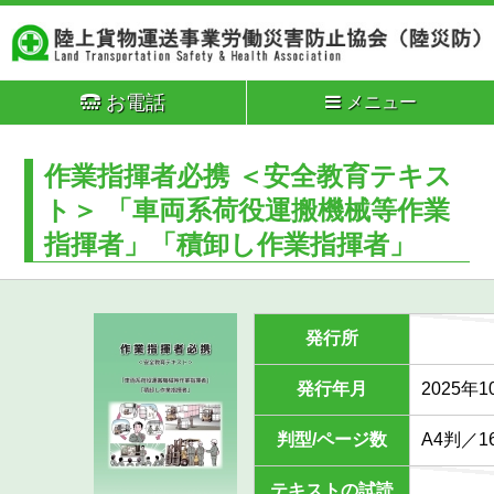
お電話
メニュー
作業指揮者必携 ＜安全教育テキス
ト＞ 「車両系荷役運搬機械等作業
指揮者」「積卸し作業指揮者」
発行所
発行年月
2025年
判型/ページ数
A4判／1
テキストの試読