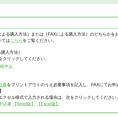
による購入方法］または［FAXによる購入方法］のどちらかを
いては
こちら
をご覧ください。
る購入方法］
をクリックしてください。
様申込
］
込書
をプリントアウトのうえ必要事項を記入し、FAXにてお申
1】
エクセル様式で入力される場合は、次をクリックしてください
申込書
【Word版】
【Excel版】