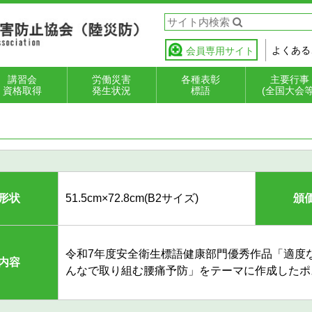
よくある
会員専用サイト
講習会
労働災害
各種表彰
主要行事
資格取得
発生状況
標語
(全国大会等
災防フォークリ
能講習・作業主
全衛生教育
全衛生教育講師
速報値
確定値
事故の型分類の解
起因物分類の解説
安全衛生表彰
優良フォークリフ
小企業無災害記録
安全衛生標語
全国陸運労災
全国フォーク
労働災害防止
ト荷役技能検定
者
成講座（インス
説
ト等運転者表彰
表彰
大会
ト運転競技大
運動
ラクター講座）
形状
51.5cm×72.8cm(B2サイズ)
頒
令和7年度安全衛生標語健康部門優秀作品「適度
内容
んなで取り組む腰痛予防」をテーマに作成したポ