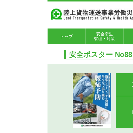
安全衛生
トップ
管理・対策
陸運労働災害防止
陸運労働災害防止
荷役労働災害防止
交通労働災害防止
健康確保対策
高年齢者対策
個別サポート事業
労働安全衛生マネ
各種パンフレッ
陸
技
安
安
安全ポスター No88
規程
計画
関係
関係
ジメントシステム
ト・リーフレット
フ
任
育
ト