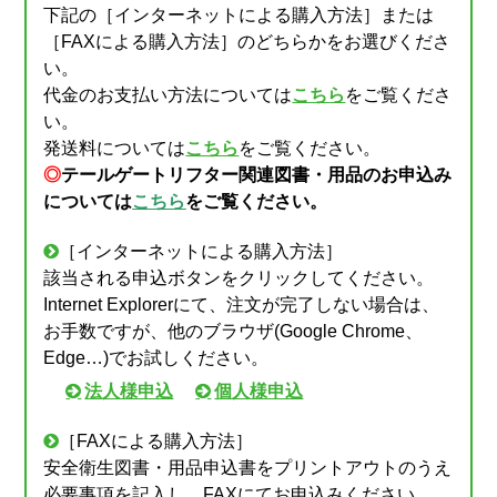
下記の［インターネットによる購入方法］または
［FAXによる購入方法］のどちらかをお選びくださ
い。
代金のお支払い方法については
こちら
をご覧くださ
い。
発送料については
こちら
をご覧ください。
◎
テールゲートリフター関連図書・用品のお申込み
については
こちら
をご覧ください。
［インターネットによる購入方法］
該当される申込ボタンをクリックしてください。
Internet Explorerにて、注文が完了しない場合は、
お手数ですが、他のブラウザ(Google Chrome、
Edge…)でお試しください。
法人様申込
個人様申込
［FAXによる購入方法］
安全衛生図書・用品申込書
をプリントアウトのうえ
必要事項を記入し、FAXにてお申込みください。