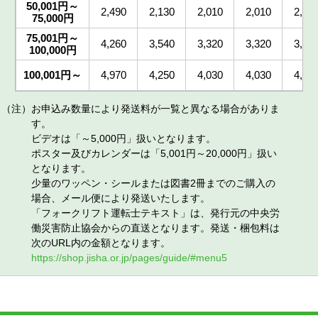
50,001円～
2,490
2,130
2,010
2,010
2,01
75,000円
75,001円～
4,260
3,540
3,320
3,320
3,32
100,000円
100,001円～
4,970
4,250
4,030
4,030
4,03
（注）お申込み数量により発送料が一覧と異なる場合がありま
す。
ビデオは「～5,000円」扱いとなります。
ポスター及びカレンダーは「5,001円～20,000円」扱い
となります。
少量のワッペン・シールまたは図書2冊までのご購入の
場合、メール便により発送いたします。
「フォークリフト運転士テキスト」は、発行元の中央労
働災害防止協会からの直送となります。発送・梱包料は
次のURL内の金額となります。
https://shop.jisha.or.jp/pages/guide/#menu5